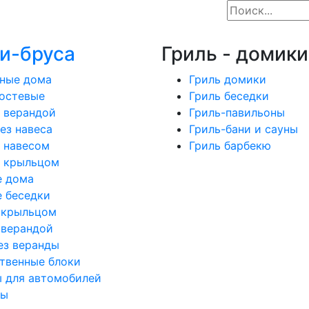
и-бруса
Гриль - домики
ные дома
Гриль домики
остевые
Гриль беседки
 верандой
Гриль-павильоны
ез навеса
Гриль-бани и сауны
 навесом
Гриль барбекю
с крыльцом
е дома
 беседки
 крыльцом
 верандой
ез веранды
твенные блоки
 для автомобилей
ды