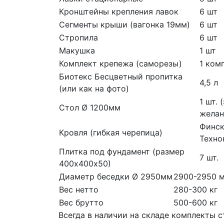
Кронштейны крепления лавок
6 шт
Сегменты крыши (вагонка 19мм)
6 шт
Стропила
6 шт
Макушка
1 шт
Комплект крепежа (саморезы)
1 ком
Биотекс Бесцветный пропитка
4,5 л
(или как на фото)
1 шт.
Стол Ø 1200мм
желан
Финск
Кровля (гибкая черепица)
Техно
Плитка под фундамент (размер
7 шт.
400х400х50)
Диаметр беседки Ø 2950мм
2900-2950 
Вес нетто
280-300 кг
Вес брутто
500-600 кг
Всегда в наличии на складе комплекты 