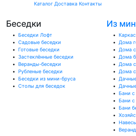
Каталог
Доставка
Контакты
Беседки
Из мин
Беседки Лофт
Каркас
Садовые беседки
Дома г
Готовые беседки
Дома с
Застеклённые беседки
Дома б
Веранды-беседки
Дома с
Рубленые беседки
Дома 
Беседки из мини-бруса
Дачны
Столы для беседок
Дачные
Бани с
Бани с
Бани б
Хозяйс
Навесы
Веран