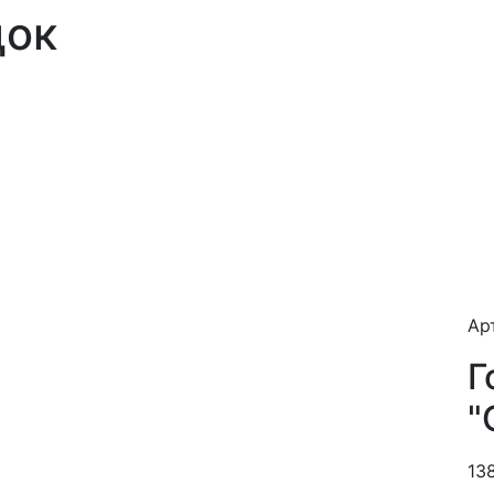
док
Арт
Г
"
13