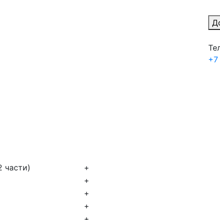
Д
Те
+7
2 части)
+
+
+
+
+